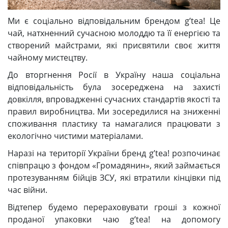
Ми є соціально відповідальним брендом g’tea! Це
чай, натхненний сучасною молоддю та її енергією та
створений майстрами, які присвятили своє життя
чайному мистецтву.
До вторгнення Росії в Україну наша соціальна
відповідальність була зосереджена на захисті
довкілля, впровадженні сучасних стандартів якості та
правил виробництва. Ми зосередилися на зниженні
споживання пластику та намагалися працювати з
екологічно чистими матеріалами.
Наразі на території України бренд g’tea! розпочинає
співпрацю з фондом «Громадянин», який займається
протезуванням бійців ЗСУ, які втратили кінцівки під
час війни.
Відтепер будемо перераховувати гроші з кожної
проданої упаковки чаю g’tea! на допомогу